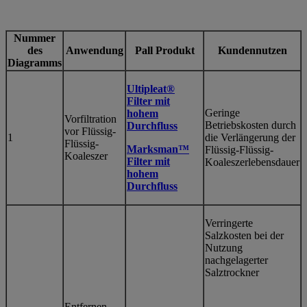
Nummer
des
Anwendung
Pall Produkt
Kundennutzen
Diagramms
Ultipleat®
Filter mit
Geringe
hohem
Vorfiltration
Betriebskosten durch
Durchfluss
vor Flüssig-
1
die Verlängerung der
Flüssig-
Marksman™
Flüssig-Flüssig-
Koaleszer
Filter mit
Koaleszerlebensdauer
hohem
Durchfluss
Verringerte
Salzkosten bei der
Nutzung
nachgelagerter
Salztrockner
Entfernen