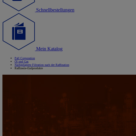
Schnellbestellungen
Mein Katalog
Pall Corporation
Öl und Gas
Nachgelagerte Filtration nach der Raffination
Raffinerie-Endprodukte