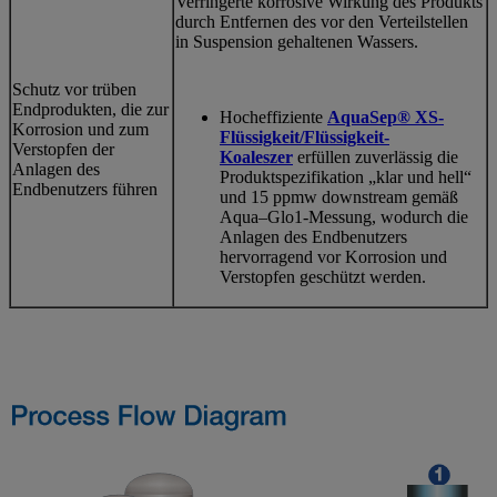
Verringerte korrosive Wirkung des Produkts
durch Entfernen des vor den Verteilstellen
in Suspension gehaltenen Wassers.
Schutz vor trüben
Endprodukten, die zur
Hocheffiziente
AquaSep® XS-
Korrosion und zum
Flüssigkeit/Flüssigkeit-
Verstopfen der
Koaleszer
erfüllen zuverlässig die
Anlagen des
Produktspezifikation „klar und hell“
Endbenutzers führen
und 15 ppmw downstream gemäß
Aqua–Glo1-Messung, wodurch die
Anlagen des Endbenutzers
hervorragend vor Korrosion und
Verstopfen geschützt werden.