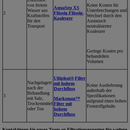
von freiem
Keine Kosten für
AquaSep XS
Wasser aus
Unterbrechungen und
2
Flüssig-Flüssig-
Kraftstoffen
Wechsel durch den
Koaleszer
für den
Austausch
Transport
neutralisierter
Koaleszer
Geringe Kosten pro
behandelten
Volumen
Ultipleat®
Filter
Nachgelagert
mit hohem
Keine Auslieferung
nach der
Durchfluss
außerhalb der
Behandlung
3
Spezifikationen
mit Salz,
Marksman™
aufgrund eines hohen
Trockenmittel
Filter mit
Feststoffgehalts
oder Ton
hohem
Durchfluss
Kontaktieren Sie unser Team an Filtrationsexperten für weitere