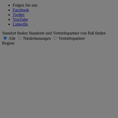
Folgen Sie uns
Facebook
Twitter
YouTube
LinkedIn
Standort finden
Standorte und Vertriebspartner von Pall finden
Alle
Niederlassungen
Vertriebspartner
Region
Afrika und Naher Osten
Asien-Pazifik
Europa
Lateinamerika und Karibik
Nordamerika
Land/Region
Bundesland/-staat
Senden