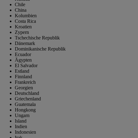
Chile
China
Kolumbien
Costa Rica
Kroatien
Zypern
Tschechische Republik
Dänemark
Dominikanische Republik
Ecuador
Ägypten
El Salvador
Estland
Finnland
Frankreich
Georgien
Deutschland
Griechenland
Guatemala
Hongkong
Ungarn
Island
Indien
Indonesien
Irak