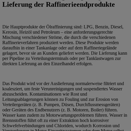
Lieferung der Raffinerieendprodukte
Die Hauptprodukte der Ölraffinierung sind: LPG, Benzin, Diesel,
Kerosin, Heizöl und Petroleum – eine anforderungsgerechte
Mischung verschiedener Ströme, die durch die verschiedenen
Raffinerieverfahren produziert werden. Diese Produkte werden
daraufhin in einer Tankanlage oder auf dem Raffineriegelände
gelagert, bevor sie an Kunden geliefert werden. Die Lieferung kann
per Pipeline zu Verteilungsterminals oder per Tanklastwagen zur
direkten Lieferung an den Einzelhandel erfolgen.
Das Produkt wird vor der Auslieferung normalerweise filtriert und
koalesziert, um feste Verunreinigungen und suspendiertes Wasser
abzuscheiden. Kontaminationen wie Rost und
Leitungsablagerungen können zu Fouling und zur Erosion von
Verteilergeräten (z. B. Pumpen, Düsen, Durchflussmessgeräten)
oder Geräten des Endbenutzers (z. B. Motoren, Boiler) führen.
Wasser kann zudem zu Motorwartungsproblemen führen. Wasser in
Brennstoffen führt oft zu einer Extraktion hoch korrosiver
Schwefelverbindungen und Chloriden, wodurch Korrosion und
Verstopfungen in Motor-Einspritzsystemen oder dem Motor selbst